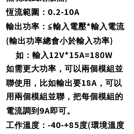
0.2-10A
恆流範圍：
*
輸出功率：≦輸入電壓
輸入電流
(
)
輸出功率總會小於輸入功率
12V*15A=180W
如：輸入
如需更大功率，可以兩個模組並
18A
聯使用，比如輸出要
，可以
用兩個模組並聯，把每個模組的
9A
電流調到
即可。
-40-+85
(
工作溫度：
度
環境溫度