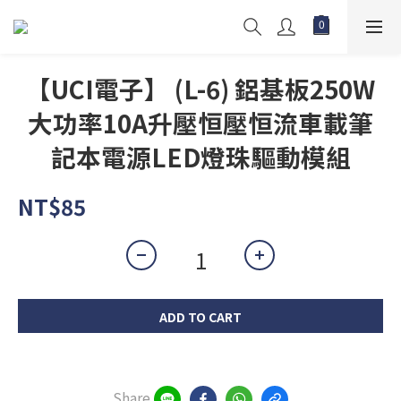
【UCI電子】 (L-6) 鋁基板250W
大功率10A升壓恒壓恒流車載筆
記本電源LED燈珠驅動模組
NT$85
ADD TO CART
Share