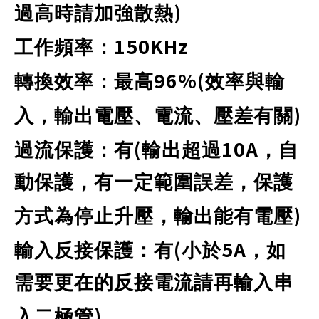
)
過高時請加強散熱
150KHz
工作頻率：
96%(
轉換效率：最高
效率與輸
)
入，輸出電壓、電流、壓差有關
(
10A
過流保護：有
輸出超過
，自
動保護，有一定範圍誤差，保護
)
方式為停止升壓，輸出能有電壓
(
5A
輸入反接保護：有
小於
，如
需要更在的反接電流請再輸入串
)
入二極管