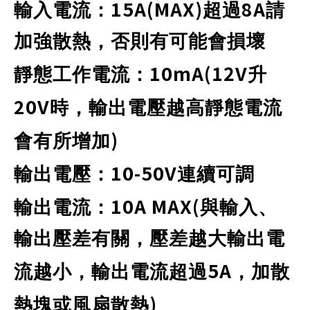
15A(MAX)
8A
輸入電流：
超過
請
加強散熱，否則有可能會損壞
10mA(12V
靜態工作電流：
升
20V
時，輸出電壓越高靜態電流
)
會有所增加
10-50V
輸出電壓：
連續可調
10A MAX(
輸出電流：
與輸入、
輸出壓差有關，壓差越大輸出電
5A
流越小，輸出電流超過
，加散
)
熱塊或風扇散熱