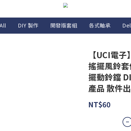
All
DIY 製作
開發版套組
各式軸承
Del
【UCI電子】
搖擺風鈴套件
擺動鈴鐺 D
產品 散件
NT$60