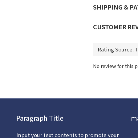
SHIPPING & P
CUSTOMER RE
No review for this 
Paragraph Title
Im
Input your text contents to promote your