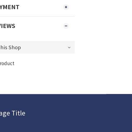
AYMENT
VIEWS
product
age Title