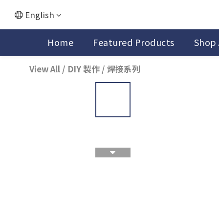
English
Home
Featured Products
Shop 
View All
/
DIY 製作
/
焊接系列