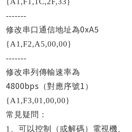
{A1,F1,1C,2F,33}
-------
0xA5
修改串口通信地址為
{A1,F2,A5,00,00}
-------
修改串列傳輸速率為
4800bps
1
（對應序號
）
{A1,F3,01,00,00}
常見疑問：
1
、可以控制（或解碼）電視機、