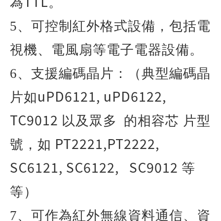
TTL
為
。
5
、可控制紅外格式設備，包括電
視機、電風扇等電子電器設備。
6
、支援編碼晶片：（典型編碼晶
uPD6121, uPD6122,
片如
TC9012
以及眾多
的相容芯 片型
PT2221,PT2222,
號，如
SC6121, SC6122, SC9012
等
等）
7
、可作為紅外無線資料通信、資