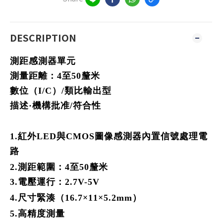
DESCRIPTION
測距感測器單元
測量距離：4至50釐米
數位（I/C）/類比輸出型
描述·機構批准/符合性
1.
紅外LED與CMOS圖像感測器
內置信號處理電
路
2.
測距範圍：4至50釐米
3.電壓運行：2.7V-5V
4.
尺寸緊湊（16.7×11×5.2mm）
5.
高精度測量