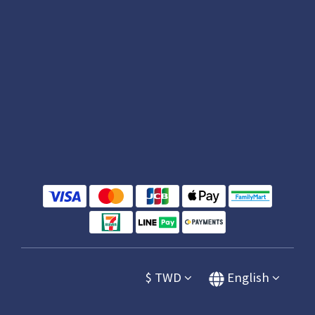
$
TWD
English