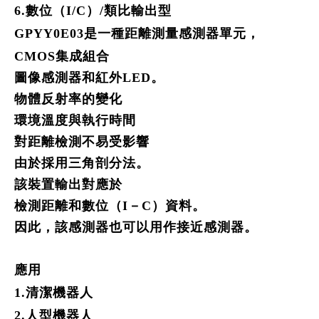
6.
數位（I/C）/類比輸出型
GPYY0E03
是一種距離測量感測器單元，
CMOS
集成組合
圖像感測器和紅外LED。
物體反射率的變化
環境溫度與執行時間
對距離檢測不易受影響
由於採用三角剖分法。
該裝置輸出對應於
檢測距離和數位（I－C）資料。
因此，該感測器也可以用作接近感測器。
應用
1.
清潔機器人
2.
人型機器人