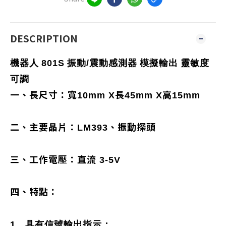
DESCRIPTION
機器人
801S
振動
/
震動感測器
模擬輸出
靈敏度
可調
一、長尺寸：寬
長
高
10mm X
45mm X
15mm
二、主要晶片：
、振動探頭
LM393
三、工作電壓：直流
3-5V
四、特點：
1
、具有信號輸出指示；