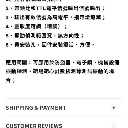
、帶類比和
電平信號輸出信號輸出；
2
TTL
、輸出有效信號為高電平，指示燈熄滅；
3
、靈敏度可調（精調）；
4
、振動偵測範圍寬，無方向性；
5
、帶安裝孔，固件安裝靈活、方便。
6
應用範圍：可應用於防盜器、電子鎖、機械設備
振動探測、靶場靶心計數檢測等測試振動的場
合；
SHIPPING & PAYMENT
CUSTOMER REVIEWS