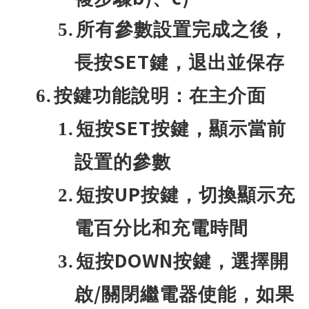
5.
所有參數設置完成之後，
SET
長按
鍵，退出並保存
6.
按鍵功能說明：在主介面
SET
1.
短按
按鍵，顯示當前
設置的參數
UP
2.
短按
按鍵，切換顯示充
電百分比和充電時間
DOWN
3.
短按
按鍵，選擇開
/
啟
關閉繼電器使能，如果