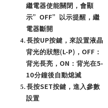
繼電器使能關閉，會顯
”OFF”
示
以示提醒，繼
電器斷開
UP
4.
長按
按鍵，來設置液晶
(L-P)
OFF
背光的狀態
，
：
ON
5-
背光長亮，
：背光在
10
分鐘後自動熄滅
SET
5.
長按
按鍵，進入參數
設置