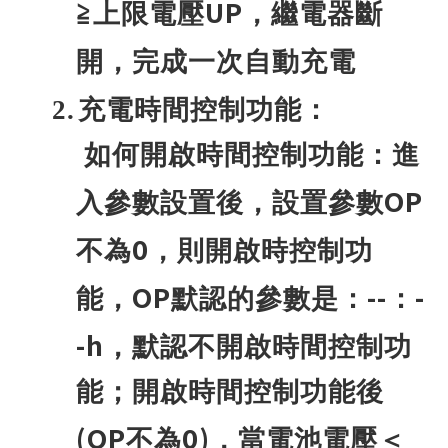
UP
≧上限電壓
，繼電器斷
開，完成一次自動充電
2.
充電時間控制功能：
如何開啟時間控制功能：進
OP
入參數設置後，設置參數
0
不為
，則開啟時控制功
OP
--
-
能，
默認的參數是：
：
-h
，默認不開啟時間控制功
能；開啟時間控制功能後
(OP
0)
不為
，當電池電壓＜