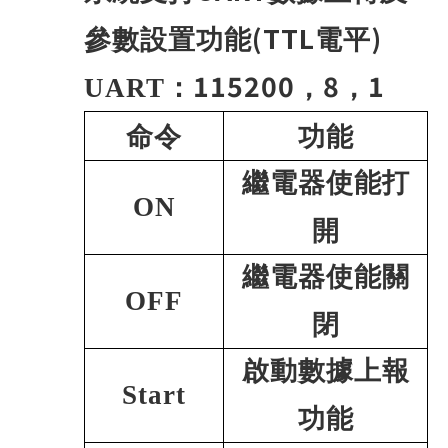
(TTL
)
參數設置功能
電平
115200
8
1
UART
：
，
，
命令
功能
繼電器使能打
ON
開
繼電器使能關
OFF
閉
啟動數據上報
Start
功能