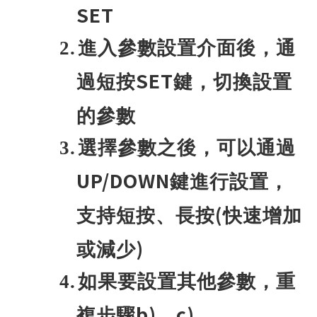
SET
2.
進入參數設置介面後，通
SET
過短按
鍵，切換設置
的參數
3.
選擇參數之後，可以通過
UP/DOWN
鍵進行設置，
(
支持短按、長按
快速增加
)
或減少
4.
如果要設置其他參數，重
b)
c)
複步驟
、