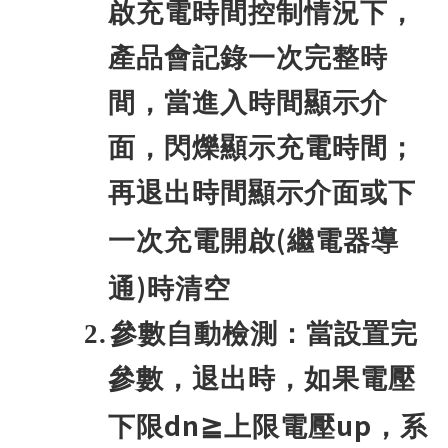
啟充電時間控制情況下，
產品會記錄一次完整時
間，當進入時間顯示介
面，閃爍顯示充電時間；
再退出時間顯示介面或下
(
一次充電開啟
繼電器導
)
通
時清空
2.
參數自動檢測：當設置完
參數，退出時，如果電壓
dn
up
下限
≧上限電壓
，系