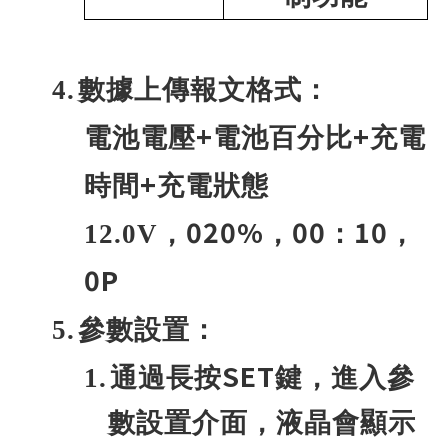
4.
數據上傳報文格式：
+
+
電池電壓
電池百分比
充電
+
時間
充電狀態
020%
00
10
12.0V
，
，
：
，
0P
5.
參數設置：
SET
1.
通過長按
鍵，進入參
數設置介面，液晶會顯示