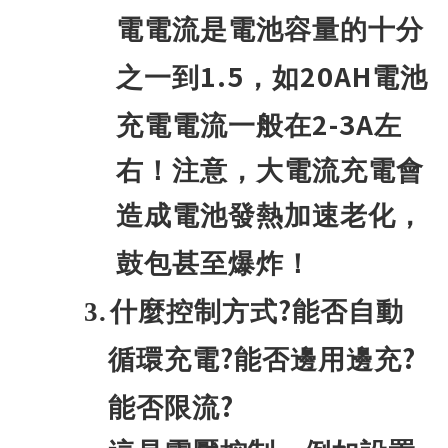
電電流是電池容量的十分
1.5
20AH
之一到
，如
電池
2-3A
充電電流一般在
左
右！注意，大電流充電會
造成電池發熱加速老化，
鼓包甚至爆炸！
?
3.
什麼控制方式
能否自動
?
?
循環充電
能否邊用邊充
?
能否限流