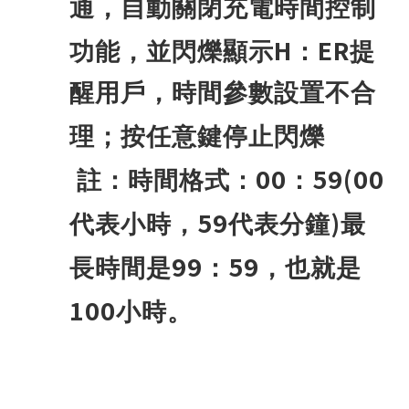
通，自動關閉充電時間控制
H
ER
功能，並閃爍顯示
：
提
醒用戶，時間參數設置不合
理；按任意鍵停止閃爍
00
59(00
註：時間格式：
：
59
)
代表小時，
代表分鐘
最
99
59
長時間是
：
，也就是
100
小時。