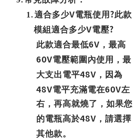
V
?
1.
適合多少
電瓶使用
此款
V
?
模組適合多少
電壓
6V
此款適合最低
，最高
60V
電壓範圍內使用，最
48V
大支出電平
，因為
48V
60V
電平充滿電在
左
右，再高就燒了，如果您
48V
的電瓶高於
，請選擇
其他款。