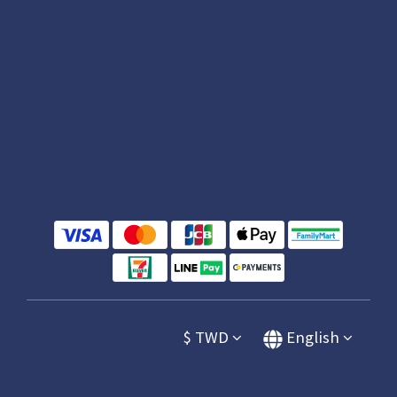
$
TWD
English