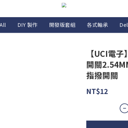
All
DIY 製作
開發版套組
各式軸承
Del
【UCI電子】
開關2.54
指撥開關
NT$12