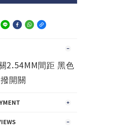
2.54MM
關
間距 黑色
指撥開關
AYMENT
VIEWS