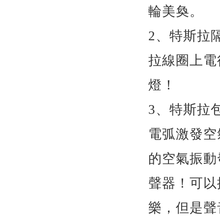
輪美奐。
2
、特斯拉
拉線圈上電
燈！
3
、特斯拉
電弧激發空
的空氣振動
聲器！可以
樂，但是聲