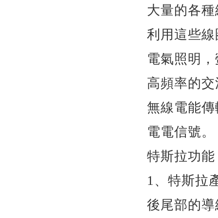
大量的各種
利用這些線
電氣照明，
高頻率的交
無線電能傳
電電信號。
特斯拉功能
1
、特斯拉
後尾部的導