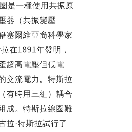
圈是一種使用共振原
壓器（共振變壓
籍塞爾維亞裔科學家
1891
斯拉在
年發明，
產超高電壓但低電
的交流電力。特斯拉
（有時用三組）耦合
組成。特斯拉線圈難
古拉·特斯拉試行了