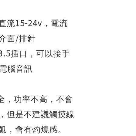
15-24v
直流
，電流
/
介面
排針
3.5
插口，可以接手
電腦音訊
全，功率不高，不會
，但是不建議觸摸線
弧，會有灼燒感。