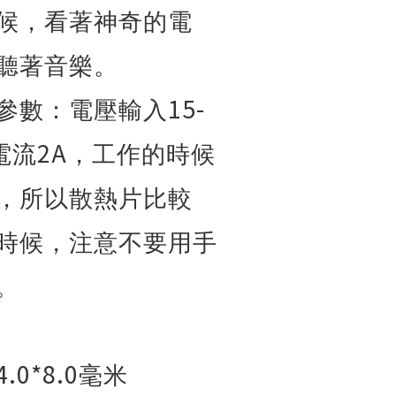
候，看著神奇的電
聽著音樂。
15-
參數：電壓輸入
2A
電流
，工作的時候
，所以散熱片比較
時候，注意不要用手
。
4.0*8.0
毫米