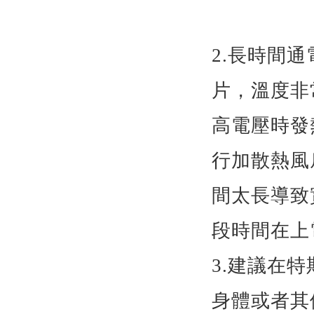
2.
長時間通
片，溫度非
高電壓時發
行加散熱風
間太長導致
段時間在上
3.
建議在特
身體或者其