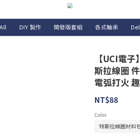
All
DIY 製作
開發版套組
各式軸承
Del
【UCI電子】
斯拉線圈 
電弧打火 趣
NT$88
Color