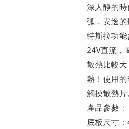
深人靜的時
弧，安逸的
特斯拉功能
24V
直流，
散熱比較大
熱！使用的
觸摸散熱片
產品參數：
底板尺寸：