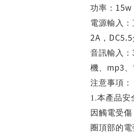
15w
功率：
電源輸入：
2A
DC5.5
，
音訊輸入：
mp3
機、
、
注意事項：
1.
本產品安
因觸電受傷
圈頂部的電