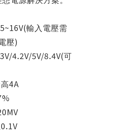
理想電源解決方案。
.5~16V(
輸入電壓需
)
電壓
.3V/4.2V/5V/8.4V(
可
4A
最高
7%
20MV
0.1V
土