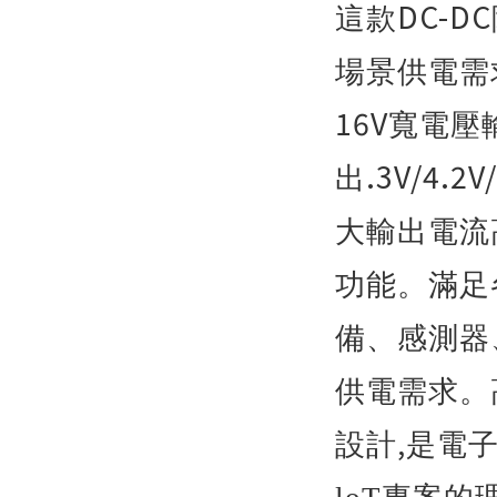
DC-DC
這款
場景供電需
16V
寬電壓
.3V/4.2V
出
大輸出電流
功能。滿足
備、感測器
供電需求。
,
設計
是電