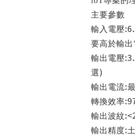
loT
專案的
主要參數
:6
輸入電壓
要高於輸出
:3
輸出電壓
)
選
:
輸出電流
:9
轉換效率
:<
輸出波紋
:
輸出精度