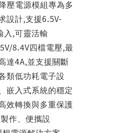
降壓電源模組專為多
,
6.5V-
求設計
支援
,
輸入
可靈活輸
/5V/8.4V
,
四檔電壓
最
4A,
高達
並支援關斷
各類低功耗電子設
、嵌入式系統的穩定
高效轉換與多重保護
子製作、便攜設