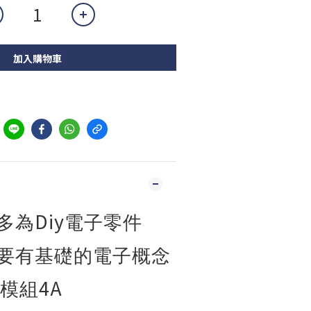
加入購物車
到
Diy
多為
電子零件
要有基礎的電子概念
4A
模組