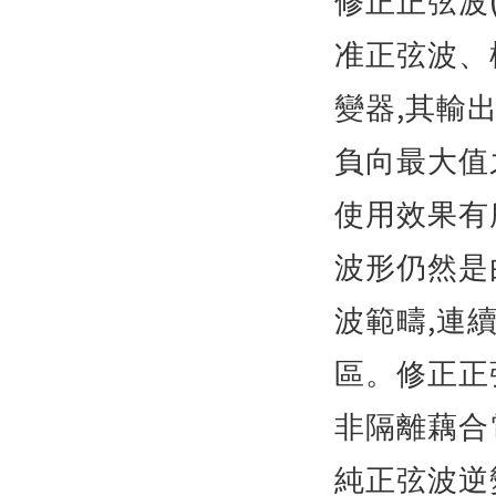
修正正弦波
准正弦波、
,
變器
其輸
負向最大值
使用效果有
波形仍然是
,
波範疇
連
區。修正正
非隔離藕合
純正弦波逆