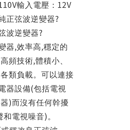
110V
12V
輸入電壓：
?
純正弦波逆變器
?
弦波逆變器
,
,
變器
效率高
穩定的
,
,
高頻技術
體積小、
合各類負載。可以連接
(
電器設備
包括電視
)
示器
而沒有任何幹擾
)
聲和電視噪音
。
(