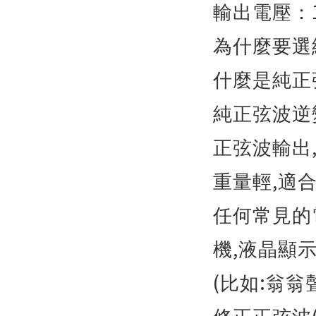
輸出電壓：
為什麼要選
什麼是純正
純正弦波逆
正弦波輸出
,
重量輕
適
任何常見的
,
機
液晶顯
(
:
比如
翁翁