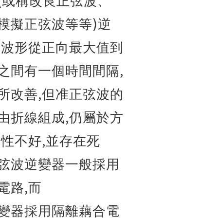
或稱改良正弦波、
)
模擬正弦波等等
逆
出波形從正向最大值到
,
之間有一個時間間隔
,
所改善
但准正弦波的
,
由折線組成
仍屬於方
,
續性不好
並存在死
弦波逆變器一般採用
,
電路
而
變器採用隔離藕合電