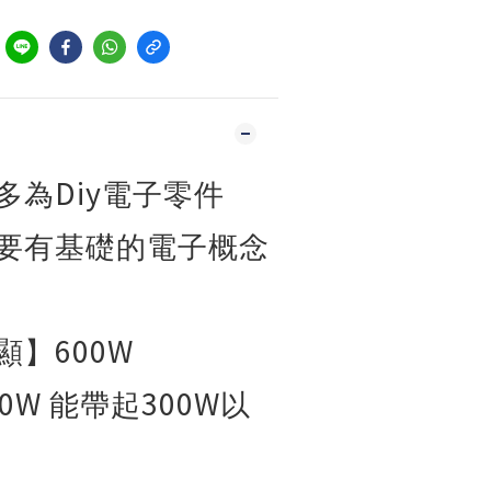
到
Diy
多為
電子零件
要有基礎的電子概念
600W
顯】
50W
300W
能帶起
以