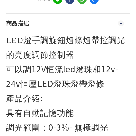
商品描述
LED
燈手調旋鈕燈條燈帶控調光
的亮度調節控制器
12V
led
12v-
可以調
恒流
燈珠和
24v
LED
恒壓
燈珠燈帶燈條
:
產品介紹
具有自動記憶功能
0-3%-
調光範圍：
無極調光