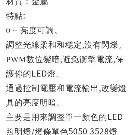
材質：金屬
:
特點
0 ~
亮度可調。
,
調整光線柔和和穩定
沒有閃爍。
,
,
PWM
數位變暗
避免衝擊電流
保
LED
護你的
燈。
,
通過控制電壓和電流輸出
改變燈
具的亮度明暗。
LED
主要是用來調整單一顏色的
/
5050 3528
照明燈
燈條單色
燈