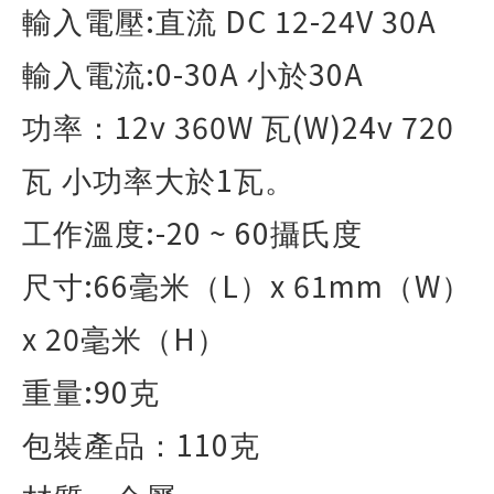
:
DC 12-24V 30A
輸入電壓
直流
:0-30A
30A
輸入電流
小於
12v 360W
(W)24v 720
功率：
瓦
1
瓦 小功率大於
瓦。
:-20 ~ 60
工作溫度
攝氏度
:66
L
x 61mm
W
尺寸
毫米（
）
（
）
x 20
H
毫米（
）
:90
重量
克
110
包裝產品：
克