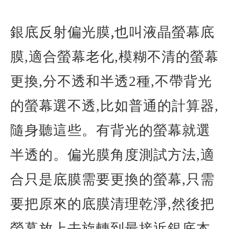
,
銀底反射偏光膜
也叫液晶
螢幕
底
膜
,
適合螢幕老化
,
模糊不清的螢幕
更換
,
分不透和半透
2
種
,
不帶背光
的螢幕選不透
,
比如普通的計算器
,
隨身聽這些。有背光的螢幕就選
半透的。偏光膜角度測試方法
,
適
合只是底膜需要更換的螢幕
,
只需
要把原來的底膜清理乾淨
,
然後把
螢幕
放上去旋轉到最接近銀底本