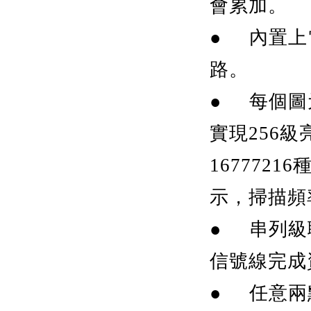
會累加。
● 內置上
路。
● 每個圖
實現256
167772
示，掃描頻率
● 串列級
信號線完成
● 任意兩