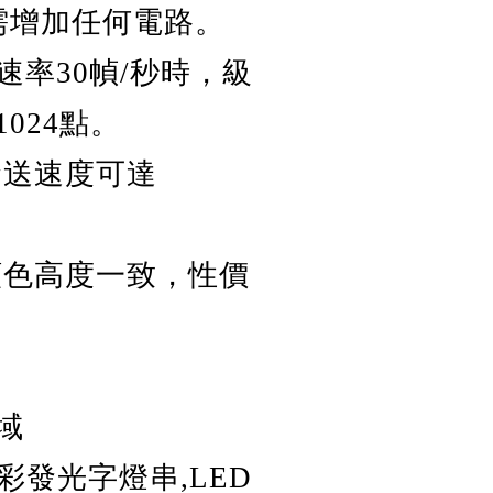
需增加任何電路。
速率30幀/秒時，級
024點。
送速度可達
色高度一致，性價
域
彩發光字燈串,LED