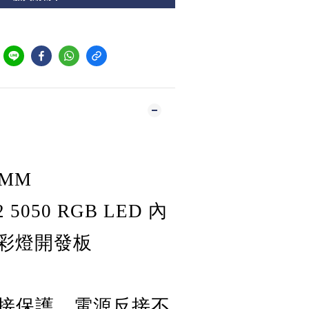
到
5MM
 5050 RGB LED 內
彩燈開發板
接保護，電源反接不