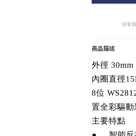
分享
商品描述
外徑 30mm
內圈直徑1
8
位 WS2812
置全彩驅動
主要特點
● 智能反