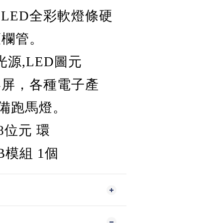
 LED全彩軟燈條硬
護欄管。
光源,LED圖元
異形屏，各種電子產
備跑馬燈。
8位元 環
2B模組 1個