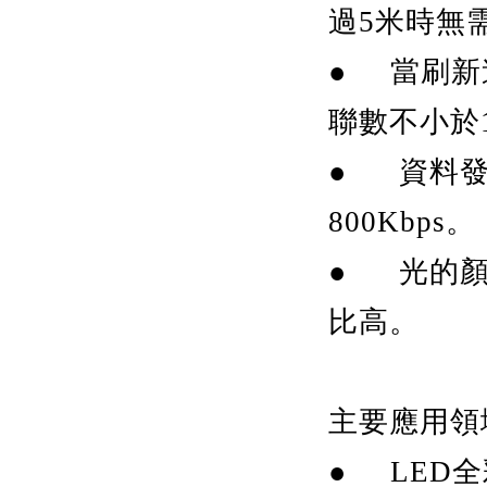
過5米時無
● 當刷新
聯數不小於1
● 資料發
800Kbps。
● 光的顏
比高。
主要應用領
● LED全