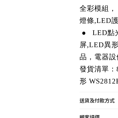
全彩模組，
燈條,LED
● LED點
屏,LED
品，電器設
發貨清單：
形 WS281
送貨及付款方式
顧客評價