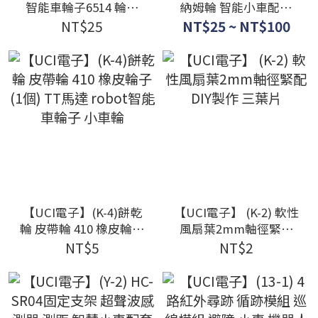
智能車輪子6514 輪子
納姆輪 智能小車配件
輪胎 適用 TT馬達輪子
萬向輪 麥輪 全向輪
NT$25
NT$25 ~ NT$100
N20馬達輪子
MecanumROS 車輪 TT
【UCI電子】(K-4)餅乾
【UCI電子】 (K-2) 軟性
輪 皮帶輪 410 橡皮輪子
風扇葉2mm軸徑緊配
(1個) TT馬達 robot智
DIY製作 三葉片
NT$5
NT$2
能車輪子 小車輪