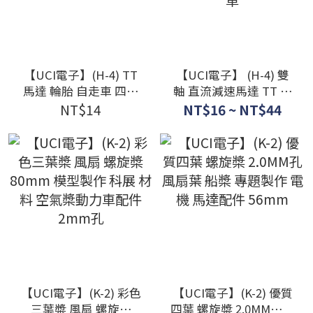
【UCI電子】(H-4) TT
【UCI電子】 (H-4) 雙
馬達 輪胎 自走車 四驅
軸 直流減速馬達 TT 馬
車
達 減速比1:48 1:120
NT$14
NT$16 ~ NT$44
1:220智能小車 DC3V-
6V 自走車
【UCI電子】(K-2) 彩色
【UCI電子】(K-2) 優質
三葉槳 風扇 螺旋槳
四葉 螺旋槳 2.0MM孔風