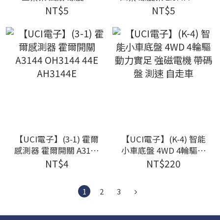
80mm 模型製作 科展
扇葉 船槳 專題製作 電
NT$5
NT$5
材料 空氣槳動力車配件
機 馬達配件 56mm
2mm孔
【UCI電子】(3-1) 霍爾
【UCI電子】(K-4) 智能
感測器 霍爾開關 A3144
小車底盤 4WD 4輪驅動
OH3144 44E AH3144E
力實足 強磁電機 帶碼
NT$4
NT$220
盤 測速 自走車
1
2
3