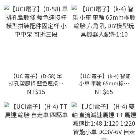
3D印表機
材料
【UCI電子】(D-58) 單
【UCI電子】(k-4) 智能
排孔塑膠條 藍色連接杆
小車 車輪 65mm橡膠
模型拼裝配件固定杆 小
輪胎 六角 孔 DIY模型玩
NT$15
NT$65
車車架 可拆三段
具機器人配件1:10