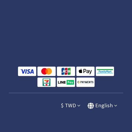
$
TWD
English