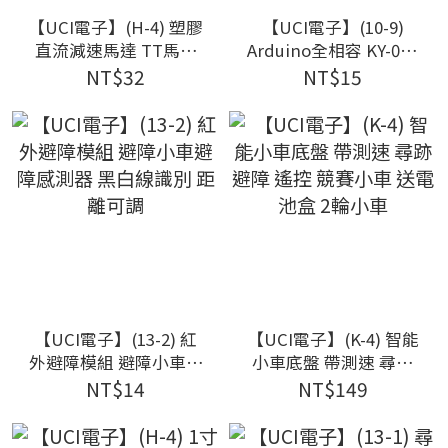
【UCI電子】(H-4) 塑膠
【UCI電子】(10-9)
直流減速馬達 TT馬達
Arduino全相容 KY-023
減速比1:48 + 智能小車
雙軸XY搖杆模組 雙軸
NT$32
NT$15
輪胎
搖桿 控制 搖桿模組
PS2
【UCI電子】(13-2) 紅
【UCI電子】(K-4) 智能
外避障模組 避障小車避
小車底盤 帶測速 尋跡
障感測器 黑白線識別
避障 遙控 競賽小車 送
NT$14
NT$149
距離可調
電池盒 2輪小車