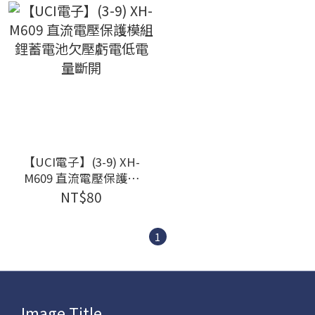
【UCI電子】(3-9) XH-
M609 直流電壓保護模
組鋰蓄電池欠壓虧電低
NT$80
電量斷開
1
Image Title