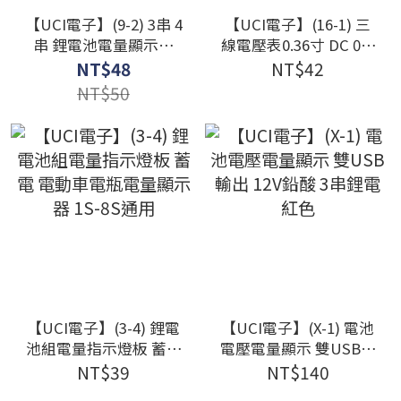
【UCI電子】(9-2) 3串 4
【UCI電子】(16-1) 三
串 鋰電池電量顯示板
線電壓表0.36寸 DC 0V-
12V 電量顯示器 電量指
30V 直流電壓表頭 摩托
NT$48
NT$42
示板 五級電量指示
車電壓表 數顯表
NT$50
【UCI電子】(3-4) 鋰電
【UCI電子】(X-1) 電池
池組電量指示燈板 蓄電
電壓電量顯示 雙USB輸
電動車電瓶電量顯示器
出 12V鉛酸 3串鋰電 紅
NT$39
NT$140
1S-8S通用
色